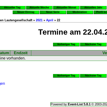
Aktueller Tag
Aktuelle Woche
Aktueller Monat
Aktuelles Jahr
Neuer Eintrag
Neue Serie
Moderation
Profil b
en Lautengesellschaft »
2021
»
April
» 22
Termine am 22.04.
Vorheriger Tag
Nächster Tag
atum
Endzeit
Ve
mine vorhanden.
Vorheriger Tag
Nächster Tag
gen
Powered by
Event-List 5.8.1
© 2003-20