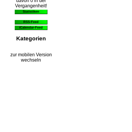
davon 0 in der
Vergangenheit!
Statistiken
RSS-Feed
iCalendar-Feed
Kategorien
zur mobilen Version
wechseln