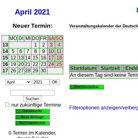
April
2021
Neuer Termin:
Veranstaltungskalender der Deutsch
MO
DI
MI
DO
FR
SA
SO
13
1
2
3
4
14
5
6
7
8
9
10
11
15
12
13
14
15
16
17
18
16
19
20
21
22
23
24
25
Startdatum
Startzeit
Endd
17
26
27
28
29
30
An diesem Tag sind keine Ter
Druckvorschau
nur zukünftige Termine
Filteroptionen anzeigen/verber
Detailsuche
Neue Einträge
Suchergebnisse
0 Termin im Kalender,