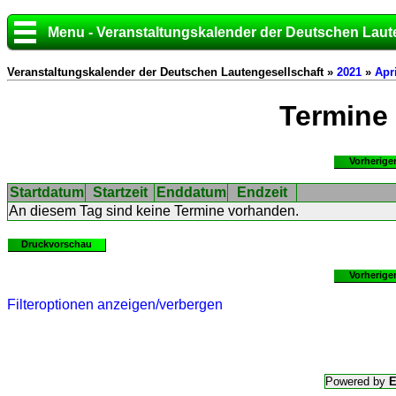
Menu - Veranstaltungskalender der Deutschen Laut
Veranstaltungskalender der Deutschen Lautengesellschaft »
2021
»
Apri
Termine
Vorherige
Startdatum
Startzeit
Enddatum
Endzeit
An diesem Tag sind keine Termine vorhanden.
Druckvorschau
Vorherige
Filteroptionen anzeigen/verbergen
Powered by
E