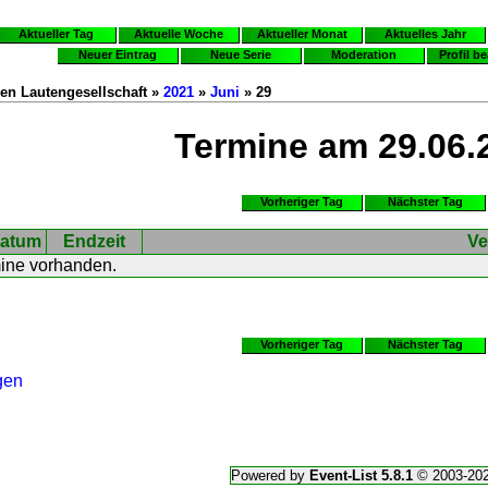
Aktueller Tag
Aktuelle Woche
Aktueller Monat
Aktuelles Jahr
Neuer Eintrag
Neue Serie
Moderation
Profil b
en Lautengesellschaft »
2021
»
Juni
» 29
Termine am 29.06.
Vorheriger Tag
Nächster Tag
atum
Endzeit
Ve
mine vorhanden.
Vorheriger Tag
Nächster Tag
gen
Powered by
Event-List 5.8.1
© 2003-20