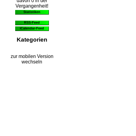
davon 0 in der
Vergangenheit!
Statistiken
RSS-Feed
iCalendar-Feed
Kategorien
zur mobilen Version
wechseln