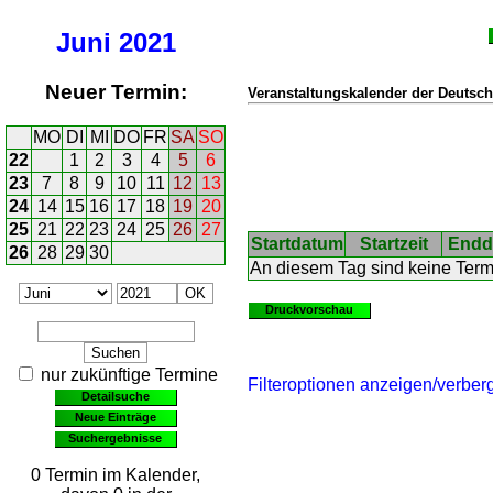
Juni
2021
Neuer Termin:
Veranstaltungskalender der Deutsch
MO
DI
MI
DO
FR
SA
SO
22
1
2
3
4
5
6
23
7
8
9
10
11
12
13
24
14
15
16
17
18
19
20
25
21
22
23
24
25
26
27
Startdatum
Startzeit
Endd
26
28
29
30
An diesem Tag sind keine Ter
Druckvorschau
nur zukünftige Termine
Filteroptionen anzeigen/verber
Detailsuche
Neue Einträge
Suchergebnisse
0 Termin im Kalender,