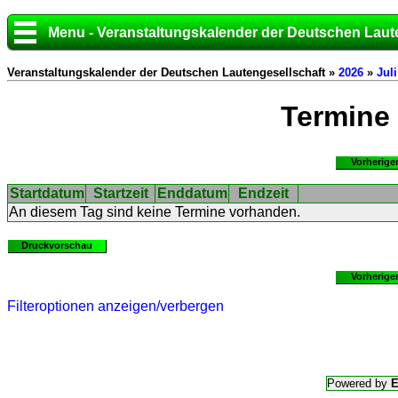
Menu - Veranstaltungskalender der Deutschen Laut
Veranstaltungskalender der Deutschen Lautengesellschaft »
2026
»
Juli
Termine
Vorherige
Startdatum
Startzeit
Enddatum
Endzeit
An diesem Tag sind keine Termine vorhanden.
Druckvorschau
Vorherige
Filteroptionen anzeigen/verbergen
Powered by
E