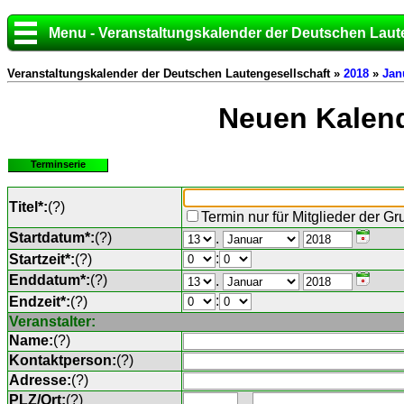
Menu - Veranstaltungskalender der Deutschen Laut
Veranstaltungskalender der Deutschen Lautengesellschaft »
2018
»
Jan
Neuen Kalend
Terminserie
Titel*:
(
?
)
Termin nur für Mitglieder der G
Startdatum*:
(
?
)
.
:
Startzeit*:
(
?
)
Enddatum*:
(
?
)
.
:
Endzeit*:
(
?
)
Veranstalter:
Name:
(
?
)
Kontaktperson:
(
?
)
Adresse:
(
?
)
PLZ/Ort:
(
?
)