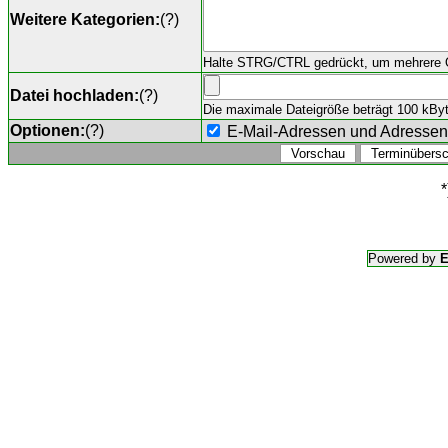
Weitere Kategorien:
(
?
)
Halte STRG/CTRL gedrückt, um mehrere O
Datei hochladen:
(
?
)
Die maximale Dateigröße beträgt 100 kByte,
Optionen:
(
?
)
E-Mail-Adressen und Adresse
*
Powered by
E