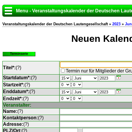
Menu - Veranstaltungskalender der Deutschen Laut
Veranstaltungskalender der Deutschen Lautengesellschaft »
2023
»
Jun
Neuen Kalend
Terminserie
Titel*:
(
?
)
Termin nur für Mitglieder der G
Startdatum*:
(
?
)
.
:
Startzeit*:
(
?
)
Enddatum*:
(
?
)
.
:
Endzeit*:
(
?
)
Veranstalter:
Name:
(
?
)
Kontaktperson:
(
?
)
Adresse:
(
?
)
PLZ/Ort:
(
?
)