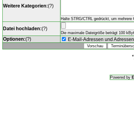
Weitere Kategorien:
(
?
)
Halte STRG/CTRL gedrückt, um mehrere O
Datei hochladen:
(
?
)
Die maximale Dateigröße beträgt 100 kByte,
Optionen:
(
?
)
E-Mail-Adressen und Adresse
*
Powered by
E