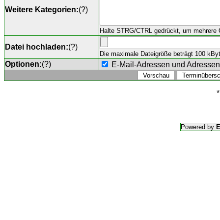
Weitere Kategorien:
(
?
)
Halte STRG/CTRL gedrückt, um mehrere O
Datei hochladen:
(
?
)
Die maximale Dateigröße beträgt 100 kByte,
Optionen:
(
?
)
E-Mail-Adressen und Adresse
*
Powered by
E