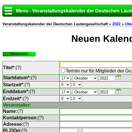
Menu - Veranstaltungskalender der Deutschen Laut
Veranstaltungskalender der Deutschen Lautengesellschaft »
2022
»
Okt
Neuen Kalend
Terminserie
Titel*:
(
?
)
Termin nur für Mitglieder der G
Startdatum*:
(
?
)
.
:
Startzeit*:
(
?
)
Enddatum*:
(
?
)
.
:
Endzeit*:
(
?
)
Veranstalter:
Name:
(
?
)
Kontaktperson:
(
?
)
Adresse:
(
?
)
PLZ/Ort:
(
?
)