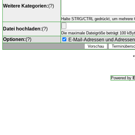
Weitere Kategorien:
(
?
)
Halte STRG/CTRL gedrückt, um mehrere O
Datei hochladen:
(
?
)
Die maximale Dateigröße beträgt 100 kByte,
Optionen:
(
?
)
E-Mail-Adressen und Adresse
*
Powered by
E