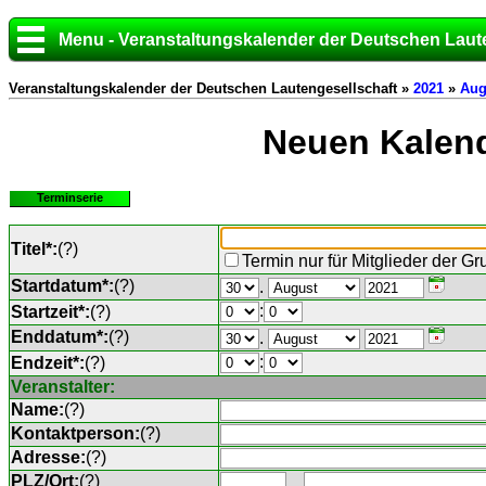
Menu - Veranstaltungskalender der Deutschen Laut
Veranstaltungskalender der Deutschen Lautengesellschaft »
2021
»
Aug
Neuen Kalend
Terminserie
Titel*:
(
?
)
Termin nur für Mitglieder der G
Startdatum*:
(
?
)
.
:
Startzeit*:
(
?
)
Enddatum*:
(
?
)
.
:
Endzeit*:
(
?
)
Veranstalter:
Name:
(
?
)
Kontaktperson:
(
?
)
Adresse:
(
?
)
PLZ/Ort:
(
?
)