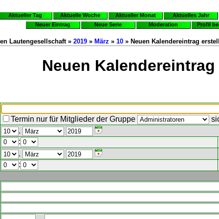
Aktueller Tag
Aktuelle Woche
Aktueller Monat
Aktuelles Jahr
Neuer Eintrag
Neue Serie
Moderation
Profil b
en Lautengesellschaft »
2019
»
März
»
10
» Neuen Kalendereintrag erstel
Neuen Kalendereintrag 
Termin nur für Mitglieder der Gruppe
si
.
:
.
: