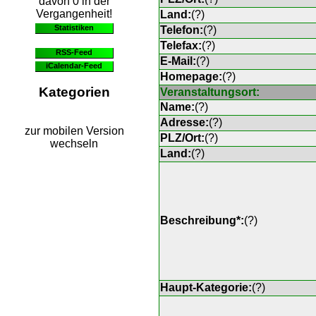
davon 0 in der
Vergangenheit!
Land:
(
?
)
Statistiken
Telefon:
(
?
)
Telefax:
(
?
)
RSS-Feed
E-Mail:
(
?
)
iCalendar-Feed
Homepage:
(
?
)
Kategorien
Veranstaltungsort:
Name:
(
?
)
Adresse:
(
?
)
zur mobilen Version
PLZ/Ort:
(
?
)
wechseln
Land:
(
?
)
Beschreibung*:
(
?
)
Haupt-Kategorie:
(
?
)