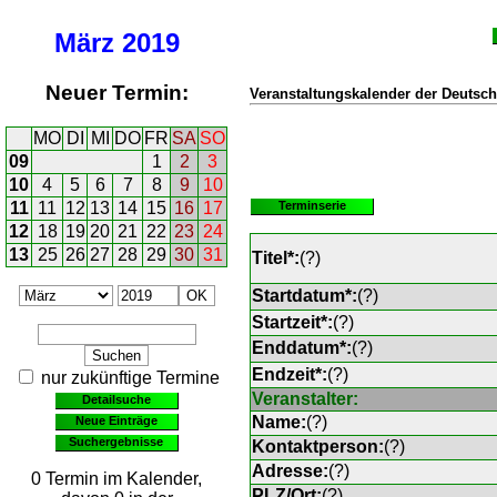
März
2019
Neuer Termin:
Veranstaltungskalender der Deutsch
MO
DI
MI
DO
FR
SA
SO
09
1
2
3
10
4
5
6
7
8
9
10
11
11
12
13
14
15
16
17
Terminserie
12
18
19
20
21
22
23
24
13
25
26
27
28
29
30
31
Titel*:
(
?
)
Startdatum*:
(
?
)
Startzeit*:
(
?
)
Enddatum*:
(
?
)
Endzeit*:
(
?
)
nur zukünftige Termine
Veranstalter:
Detailsuche
Name:
(
?
)
Neue Einträge
Suchergebnisse
Kontaktperson:
(
?
)
Adresse:
(
?
)
0 Termin im Kalender,
PLZ/Ort:
(
?
)