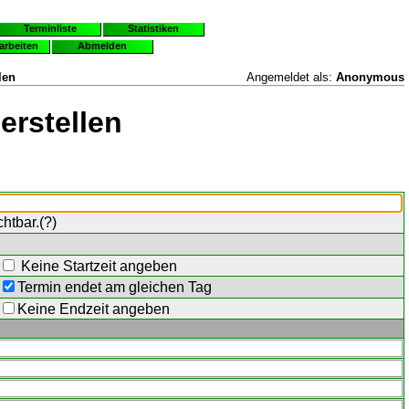
Terminliste
Statistiken
earbeiten
Abmelden
len
Angemeldet als:
Anonymous
erstellen
chtbar.(
?
)
Keine Startzeit angeben
Termin endet am gleichen Tag
Keine Endzeit angeben