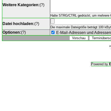
Weitere Kategorien:
(
?
)
Halte STRG/CTRL gedrückt, um mehrere O
Datei hochladen:
(
?
)
Die maximale Dateigröße beträgt 100 kByte,
Optionen:
(
?
)
E-Mail-Adressen und Adresse
*
Powered by
E