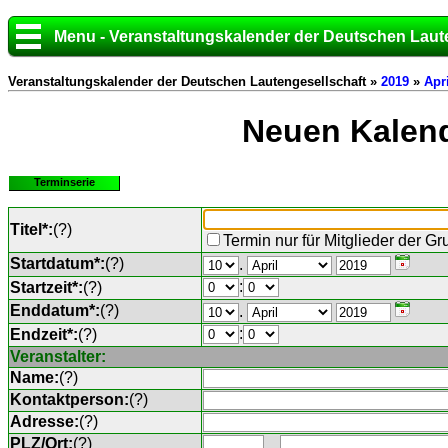
Menu - Veranstaltungskalender der Deutschen Laut
Veranstaltungskalender der Deutschen Lautengesellschaft »
2019
»
Apri
Neuen Kalend
Terminserie
Titel*:
(
?
)
Termin nur für Mitglieder der G
Startdatum*:
(
?
)
.
:
Startzeit*:
(
?
)
Enddatum*:
(
?
)
.
:
Endzeit*:
(
?
)
Veranstalter:
Name:
(
?
)
Kontaktperson:
(
?
)
Adresse:
(
?
)
PLZ/Ort:
(
?
)