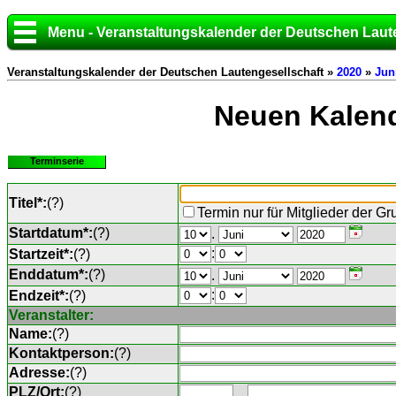
Menu - Veranstaltungskalender der Deutschen Laut
Veranstaltungskalender der Deutschen Lautengesellschaft »
2020
»
Jun
Neuen Kalend
Terminserie
Titel*:
(
?
)
Termin nur für Mitglieder der G
Startdatum*:
(
?
)
.
:
Startzeit*:
(
?
)
Enddatum*:
(
?
)
.
:
Endzeit*:
(
?
)
Veranstalter:
Name:
(
?
)
Kontaktperson:
(
?
)
Adresse:
(
?
)
PLZ/Ort:
(
?
)