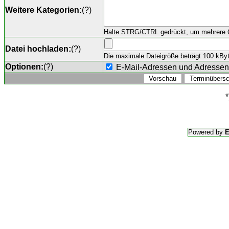
Weitere Kategorien:
(
?
)
Halte STRG/CTRL gedrückt, um mehrere O
Datei hochladen:
(
?
)
Die maximale Dateigröße beträgt 100 kByte,
Optionen:
(
?
)
E-Mail-Adressen und Adresse
*
Powered by
E