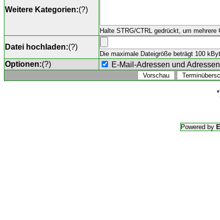
Weitere Kategorien:
(
?
)
Halte STRG/CTRL gedrückt, um mehrere O
Datei hochladen:
(
?
)
Die maximale Dateigröße beträgt 100 kByte,
Optionen:
(
?
)
E-Mail-Adressen und Adresse
*
Powered by
E