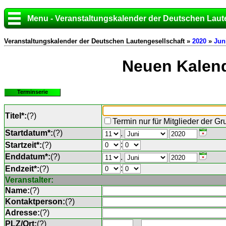
Menu - Veranstaltungskalender der Deutschen Laut
Veranstaltungskalender der Deutschen Lautengesellschaft »
2020
»
Jun
Neuen Kalend
Terminserie
Titel*:
(
?
)
Termin nur für Mitglieder der G
Startdatum*:
(
?
)
.
:
Startzeit*:
(
?
)
Enddatum*:
(
?
)
.
:
Endzeit*:
(
?
)
Veranstalter:
Name:
(
?
)
Kontaktperson:
(
?
)
Adresse:
(
?
)
PLZ/Ort:
(
?
)