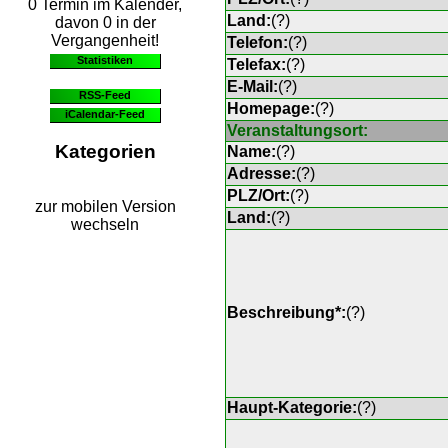
0 Termin im Kalender,
Land:
(
?
)
davon 0 in der
Vergangenheit!
Telefon:
(
?
)
Statistiken
Telefax:
(
?
)
E-Mail:
(
?
)
RSS-Feed
Homepage:
(
?
)
iCalendar-Feed
Veranstaltungsort:
Kategorien
Name:
(
?
)
Adresse:
(
?
)
PLZ/Ort:
(
?
)
zur mobilen Version
Land:
(
?
)
wechseln
Beschreibung*:
(
?
)
Haupt-Kategorie:
(
?
)