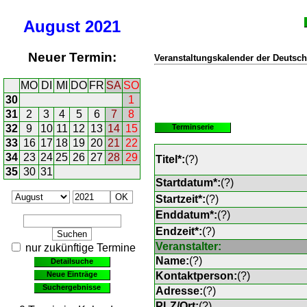
August
2021
Neuer Termin:
Veranstaltungskalender der Deutsch
MO
DI
MI
DO
FR
SA
SO
30
1
31
2
3
4
5
6
7
8
32
9
10
11
12
13
14
15
Terminserie
33
16
17
18
19
20
21
22
34
23
24
25
26
27
28
29
Titel*:
(
?
)
35
30
31
Startdatum*:
(
?
)
Startzeit*:
(
?
)
Enddatum*:
(
?
)
Endzeit*:
(
?
)
Veranstalter:
nur zukünftige Termine
Name:
(
?
)
Detailsuche
Neue Einträge
Kontaktperson:
(
?
)
Suchergebnisse
Adresse:
(
?
)
PLZ/Ort:
(
?
)