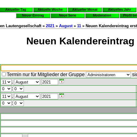
Aktueller Tag
Aktuelle Woche
Aktueller Monat
Aktuelles Jahr
Neuer Eintrag
Neue Serie
Moderation
Profil b
en Lautengesellschaft »
2021
»
August
»
11
» Neuen Kalendereintrag erst
Neuen Kalendereintrag 
Termin nur für Mitglieder der Gruppe
si
.
:
.
: