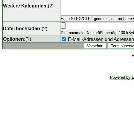
Weitere Kategorien:
(
?
)
Halte STRG/CTRL gedrückt, um mehrere O
Datei hochladen:
(
?
)
Die maximale Dateigröße beträgt 100 kByte,
Optionen:
(
?
)
E-Mail-Adressen und Adresse
*
Powered by
E