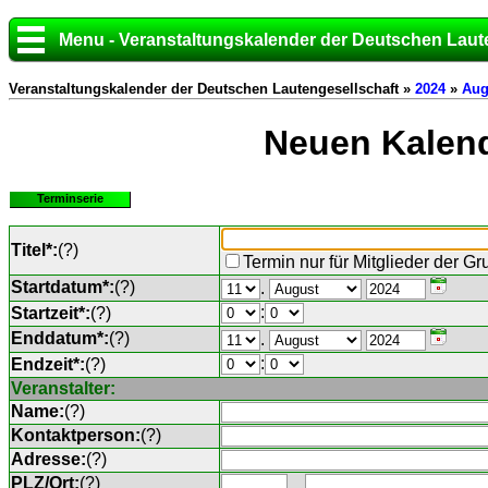
Menu - Veranstaltungskalender der Deutschen Laut
Veranstaltungskalender der Deutschen Lautengesellschaft »
2024
»
Aug
Neuen Kalend
Terminserie
Titel*:
(
?
)
Termin nur für Mitglieder der G
Startdatum*:
(
?
)
.
:
Startzeit*:
(
?
)
Enddatum*:
(
?
)
.
:
Endzeit*:
(
?
)
Veranstalter:
Name:
(
?
)
Kontaktperson:
(
?
)
Adresse:
(
?
)
PLZ/Ort:
(
?
)