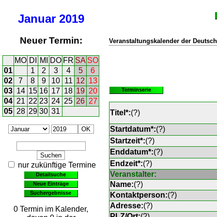
Januar
2019
Neuer Termin:
Veranstaltungskalender der Deutsch
MO
DI
MI
DO
FR
SA
SO
01
1
2
3
4
5
6
02
7
8
9
10
11
12
13
03
14
15
16
17
18
19
20
Terminserie
04
21
22
23
24
25
26
27
05
28
29
30
31
Titel*:
(
?
)
Startdatum*:
(
?
)
Startzeit*:
(
?
)
Enddatum*:
(
?
)
Endzeit*:
(
?
)
nur zukünftige Termine
Veranstalter:
Detailsuche
Name:
(
?
)
Neue Einträge
Suchergebnisse
Kontaktperson:
(
?
)
Adresse:
(
?
)
0 Termin im Kalender,
PLZ/Ort:
(
?
)