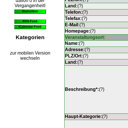
davon 0 in der
Vergangenheit!
Land:
(
?
)
Statistiken
Telefon:
(
?
)
Telefax:
(
?
)
RSS-Feed
E-Mail:
(
?
)
iCalendar-Feed
Homepage:
(
?
)
Kategorien
Veranstaltungsort:
Name:
(
?
)
Adresse:
(
?
)
zur mobilen Version
PLZ/Ort:
(
?
)
wechseln
Land:
(
?
)
Beschreibung*:
(
?
)
Haupt-Kategorie:
(
?
)