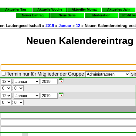
Aktueller Tag
Aktuelle Woche
Aktueller Monat
Aktuelles Jahr
Neuer Eintrag
Neue Serie
Moderation
Profil b
en Lautengesellschaft »
2019
»
Januar
»
12
» Neuen Kalendereintrag erst
Neuen Kalendereintrag 
Termin nur für Mitglieder der Gruppe
si
.
:
.
: