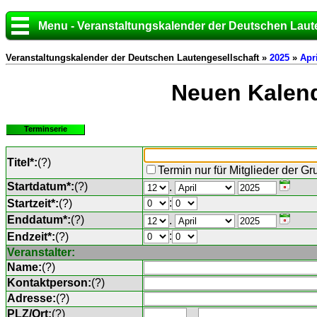
Menu - Veranstaltungskalender der Deutschen Laut
Veranstaltungskalender der Deutschen Lautengesellschaft »
2025
»
Apri
Neuen Kalend
Terminserie
Titel*:
(
?
)
Termin nur für Mitglieder der G
Startdatum*:
(
?
)
.
:
Startzeit*:
(
?
)
Enddatum*:
(
?
)
.
:
Endzeit*:
(
?
)
Veranstalter:
Name:
(
?
)
Kontaktperson:
(
?
)
Adresse:
(
?
)
PLZ/Ort:
(
?
)