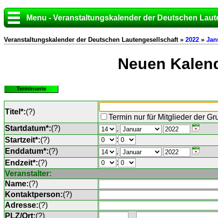
Menu - Veranstaltungskalender der Deutschen Laut
Veranstaltungskalender der Deutschen Lautengesellschaft »
2022
»
Jan
Neuen Kalend
Terminserie
Titel*:
(
?
)
Termin nur für Mitglieder der G
Startdatum*:
(
?
)
.
:
Startzeit*:
(
?
)
Enddatum*:
(
?
)
.
:
Endzeit*:
(
?
)
Veranstalter:
Name:
(
?
)
Kontaktperson:
(
?
)
Adresse:
(
?
)
PLZ/Ort:
(
?
)