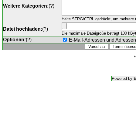
Weitere Kategorien:
(
?
)
Halte STRG/CTRL gedrückt, um mehrere O
Datei hochladen:
(
?
)
Die maximale Dateigröße beträgt 100 kByte,
Optionen:
(
?
)
E-Mail-Adressen und Adresse
*
Powered by
E