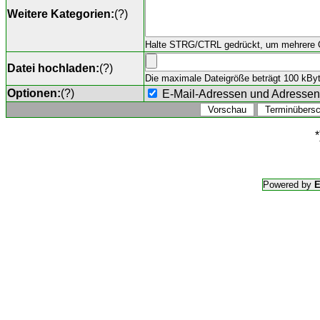
Weitere Kategorien:
(
?
)
Halte STRG/CTRL gedrückt, um mehrere O
Datei hochladen:
(
?
)
Die maximale Dateigröße beträgt 100 kByte,
Optionen:
(
?
)
E-Mail-Adressen und Adresse
*
Powered by
E