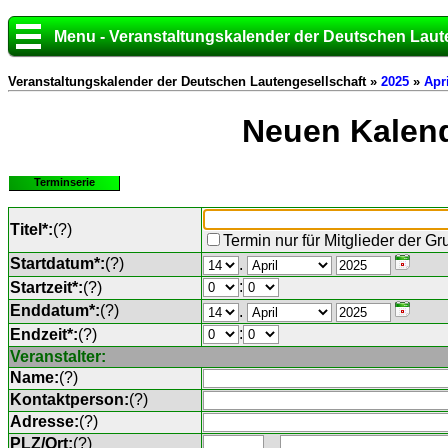
Menu - Veranstaltungskalender der Deutschen Laut
Veranstaltungskalender der Deutschen Lautengesellschaft »
2025
»
Apri
Neuen Kalend
Terminserie
Titel*:
(
?
)
Termin nur für Mitglieder der G
Startdatum*:
(
?
)
.
:
Startzeit*:
(
?
)
Enddatum*:
(
?
)
.
:
Endzeit*:
(
?
)
Veranstalter:
Name:
(
?
)
Kontaktperson:
(
?
)
Adresse:
(
?
)
PLZ/Ort:
(
?
)