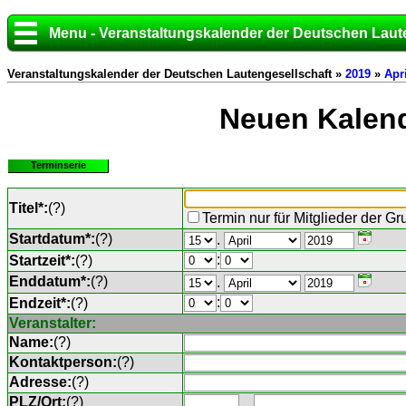
Menu - Veranstaltungskalender der Deutschen Laut
Veranstaltungskalender der Deutschen Lautengesellschaft »
2019
»
Apri
Neuen Kalend
Terminserie
Titel*:
(
?
)
Termin nur für Mitglieder der G
Startdatum*:
(
?
)
.
:
Startzeit*:
(
?
)
Enddatum*:
(
?
)
.
:
Endzeit*:
(
?
)
Veranstalter:
Name:
(
?
)
Kontaktperson:
(
?
)
Adresse:
(
?
)
PLZ/Ort:
(
?
)