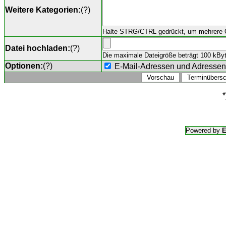
Weitere Kategorien:
(
?
)
Halte STRG/CTRL gedrückt, um mehrere O
Datei hochladen:
(
?
)
Die maximale Dateigröße beträgt 100 kByte,
Optionen:
(
?
)
E-Mail-Adressen und Adresse
*
Powered by
E