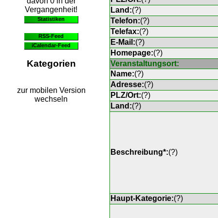
davon 0 in der
Vergangenheit!
Land:
(
?
)
Statistiken
Telefon:
(
?
)
Telefax:
(
?
)
RSS-Feed
E-Mail:
(
?
)
iCalendar-Feed
Homepage:
(
?
)
Kategorien
Veranstaltungsort:
Name:
(
?
)
Adresse:
(
?
)
zur mobilen Version
PLZ/Ort:
(
?
)
wechseln
Land:
(
?
)
Beschreibung*:
(
?
)
Haupt-Kategorie:
(
?
)