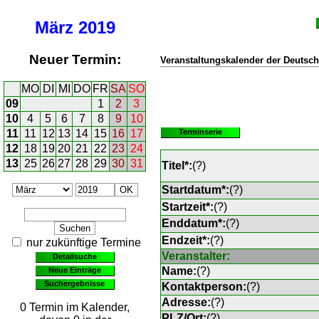
März
2019
Neuer Termin:
Veranstaltungskalender der Deutsch
MO
DI
MI
DO
FR
SA
SO
09
1
2
3
10
4
5
6
7
8
9
10
11
11
12
13
14
15
16
17
Terminserie
12
18
19
20
21
22
23
24
13
25
26
27
28
29
30
31
Titel*:
(
?
)
Startdatum*:
(
?
)
Startzeit*:
(
?
)
Enddatum*:
(
?
)
Endzeit*:
(
?
)
nur zukünftige Termine
Veranstalter:
Detailsuche
Name:
(
?
)
Neue Einträge
Suchergebnisse
Kontaktperson:
(
?
)
Adresse:
(
?
)
0 Termin im Kalender,
PLZ/Ort:
(
?
)