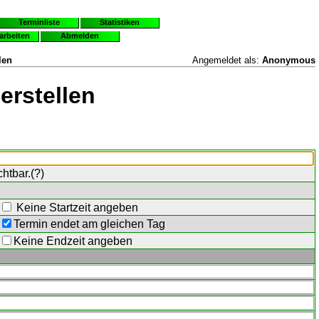
Terminliste
Statistiken
earbeiten
Abmelden
len
Angemeldet als:
Anonymous
erstellen
chtbar.(
?
)
Keine Startzeit angeben
Termin endet am gleichen Tag
Keine Endzeit angeben