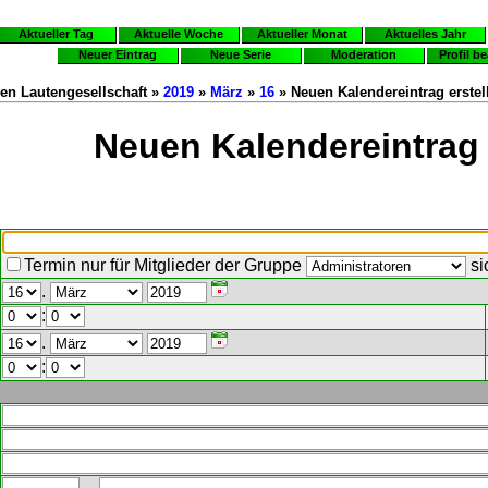
Aktueller Tag
Aktuelle Woche
Aktueller Monat
Aktuelles Jahr
Neuer Eintrag
Neue Serie
Moderation
Profil b
en Lautengesellschaft »
2019
»
März
»
16
» Neuen Kalendereintrag erstel
Neuen Kalendereintrag 
Termin nur für Mitglieder der Gruppe
si
.
:
.
: