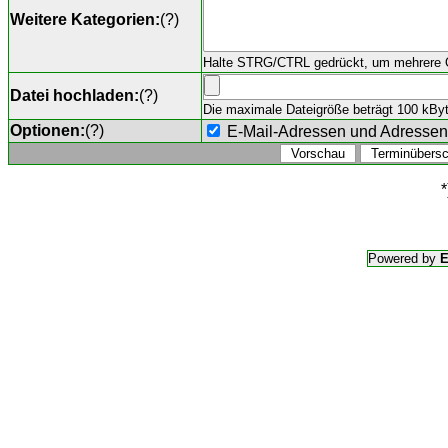
Weitere Kategorien:
(
?
)
Halte STRG/CTRL gedrückt, um mehrere O
Datei hochladen:
(
?
)
Die maximale Dateigröße beträgt 100 kByte,
Optionen:
(
?
)
E-Mail-Adressen und Adresse
*
Powered by
E