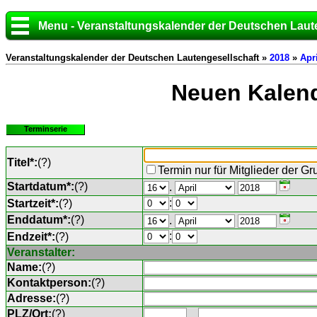
Menu - Veranstaltungskalender der Deutschen Laut
Veranstaltungskalender der Deutschen Lautengesellschaft »
2018
»
Apri
Neuen Kalend
Terminserie
Titel*:
(
?
)
Termin nur für Mitglieder der G
Startdatum*:
(
?
)
.
:
Startzeit*:
(
?
)
Enddatum*:
(
?
)
.
:
Endzeit*:
(
?
)
Veranstalter:
Name:
(
?
)
Kontaktperson:
(
?
)
Adresse:
(
?
)
PLZ/Ort:
(
?
)