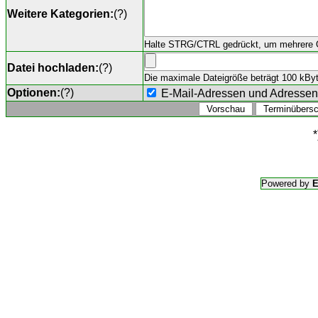
Weitere Kategorien:
(
?
)
Halte STRG/CTRL gedrückt, um mehrere O
Datei hochladen:
(
?
)
Die maximale Dateigröße beträgt 100 kByte,
Optionen:
(
?
)
E-Mail-Adressen und Adresse
*
Powered by
E