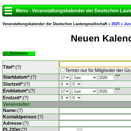
Menu - Veranstaltungskalender der Deutschen Laut
Veranstaltungskalender der Deutschen Lautengesellschaft »
2025
»
Jun
Neuen Kalend
Terminserie
Titel*:
(
?
)
Termin nur für Mitglieder der G
Startdatum*:
(
?
)
.
:
Startzeit*:
(
?
)
Enddatum*:
(
?
)
.
:
Endzeit*:
(
?
)
Veranstalter:
Name:
(
?
)
Kontaktperson:
(
?
)
Adresse:
(
?
)
PLZ/Ort:
(
?
)