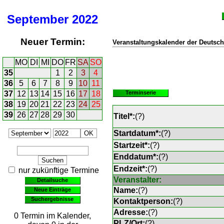
September
2022
Neuer Termin:
Veranstaltungskalender der Deutsch
MO
DI
MI
DO
FR
SA
SO
35
1
2
3
4
36
5
6
7
8
9
10
11
37
12
13
14
15
16
17
18
Terminserie
38
19
20
21
22
23
24
25
39
26
27
28
29
30
Titel*:
(
?
)
Startdatum*:
(
?
)
Startzeit*:
(
?
)
Enddatum*:
(
?
)
Endzeit*:
(
?
)
nur zukünftige Termine
Veranstalter:
Detailsuche
Name:
(
?
)
Neue Einträge
Suchergebnisse
Kontaktperson:
(
?
)
Adresse:
(
?
)
0 Termin im Kalender,
PLZ/Ort:
(
?
)