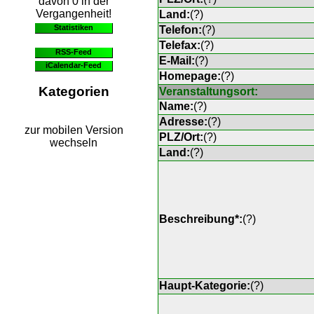
davon 0 in der
Vergangenheit!
Land:
(
?
)
Statistiken
Telefon:
(
?
)
Telefax:
(
?
)
RSS-Feed
E-Mail:
(
?
)
iCalendar-Feed
Homepage:
(
?
)
Kategorien
Veranstaltungsort:
Name:
(
?
)
Adresse:
(
?
)
zur mobilen Version
PLZ/Ort:
(
?
)
wechseln
Land:
(
?
)
Beschreibung*:
(
?
)
Haupt-Kategorie:
(
?
)