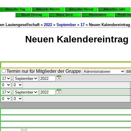
Aktueller Tag
Aktuelle Woche
Aktueller Monat
Aktuelles Jahr
Neuer Eintrag
Neue Serie
Moderation
Profil b
en Lautengesellschaft »
2022
»
September
»
17
» Neuen Kalendereintrag 
Neuen Kalendereintrag 
Termin nur für Mitglieder der Gruppe
si
.
:
.
: