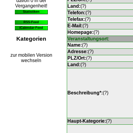
davon 0 in der
Vergangenheit!
Land:
(
?
)
Statistiken
Telefon:
(
?
)
Telefax:
(
?
)
RSS-Feed
E-Mail:
(
?
)
iCalendar-Feed
Homepage:
(
?
)
Kategorien
Veranstaltungsort:
Name:
(
?
)
Adresse:
(
?
)
zur mobilen Version
PLZ/Ort:
(
?
)
wechseln
Land:
(
?
)
Beschreibung*:
(
?
)
Haupt-Kategorie:
(
?
)