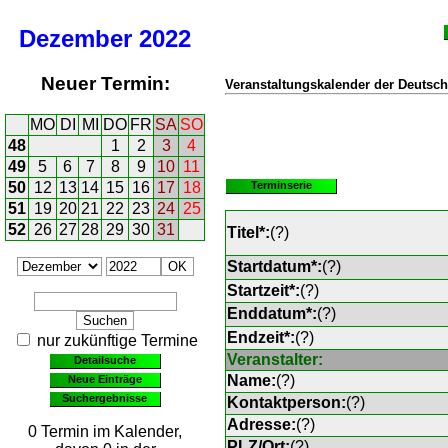
Dezember
2022
Neuer Termin:
Veranstaltungskalender der Deutsch
MO
DI
MI
DO
FR
SA
SO
48
1
2
3
4
49
5
6
7
8
9
10
11
50
12
13
14
15
16
17
18
Terminserie
51
19
20
21
22
23
24
25
52
26
27
28
29
30
31
Titel*:
(
?
)
Startdatum*:
(
?
)
Startzeit*:
(
?
)
Enddatum*:
(
?
)
Endzeit*:
(
?
)
nur zukünftige Termine
Veranstalter:
Detailsuche
Name:
(
?
)
Neue Einträge
Suchergebnisse
Kontaktperson:
(
?
)
Adresse:
(
?
)
0 Termin im Kalender,
PLZ/Ort:
(
?
)