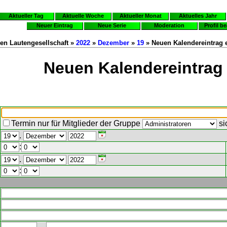
Aktueller Tag
Aktuelle Woche
Aktueller Monat
Aktuelles Jahr
Neuer Eintrag
Neue Serie
Moderation
Profil b
en Lautengesellschaft »
2022
»
Dezember
»
19
» Neuen Kalendereintrag e
Neuen Kalendereintrag 
Termin nur für Mitglieder der Gruppe
si
.
:
.
: