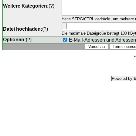
Weitere Kategorien:
(
?
)
Halte STRG/CTRL gedrückt, um mehrere O
Datei hochladen:
(
?
)
Die maximale Dateigröße beträgt 100 kByte,
Optionen:
(
?
)
E-Mail-Adressen und Adresse
*
Powered by
E