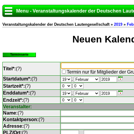
Menu - Veranstaltungskalender der Deutschen Laut
Veranstaltungskalender der Deutschen Lautengesellschaft »
2019
»
Feb
Neuen Kalend
Terminserie
Titel*:
(
?
)
Termin nur für Mitglieder der G
Startdatum*:
(
?
)
.
:
Startzeit*:
(
?
)
Enddatum*:
(
?
)
.
:
Endzeit*:
(
?
)
Veranstalter:
Name:
(
?
)
Kontaktperson:
(
?
)
Adresse:
(
?
)
PLZ/Ort:
(
?
)