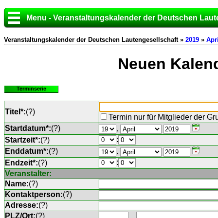
Menu - Veranstaltungskalender der Deutschen Laut
Veranstaltungskalender der Deutschen Lautengesellschaft »
2019
»
Apri
Neuen Kalend
Terminserie
Titel*:
(
?
)
Termin nur für Mitglieder der G
Startdatum*:
(
?
)
.
:
Startzeit*:
(
?
)
Enddatum*:
(
?
)
.
:
Endzeit*:
(
?
)
Veranstalter:
Name:
(
?
)
Kontaktperson:
(
?
)
Adresse:
(
?
)
PLZ/Ort:
(
?
)