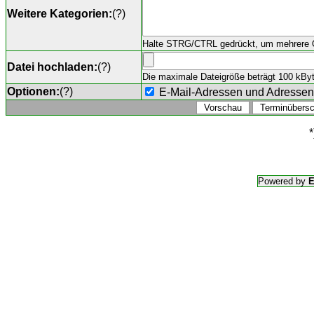
Weitere Kategorien:
(
?
)
Halte STRG/CTRL gedrückt, um mehrere O
Datei hochladen:
(
?
)
Die maximale Dateigröße beträgt 100 kByte,
Optionen:
(
?
)
E-Mail-Adressen und Adresse
*
Powered by
E