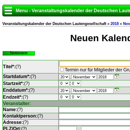
Menu - Veranstaltungskalender der Deutschen Laut
Veranstaltungskalender der Deutschen Lautengesellschaft »
2018
»
Nov
Neuen Kalend
Terminserie
Titel*:
(
?
)
Termin nur für Mitglieder der G
Startdatum*:
(
?
)
.
:
Startzeit*:
(
?
)
Enddatum*:
(
?
)
.
:
Endzeit*:
(
?
)
Veranstalter:
Name:
(
?
)
Kontaktperson:
(
?
)
Adresse:
(
?
)
PLZ/Ort:
(
?
)