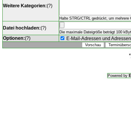
Weitere Kategorien:
(
?
)
Halte STRG/CTRL gedrückt, um mehrere O
Datei hochladen:
(
?
)
Die maximale Dateigröße beträgt 100 kByte,
Optionen:
(
?
)
E-Mail-Adressen und Adresse
*
Powered by
E