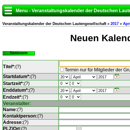
Menu - Veranstaltungskalender der Deutschen Laut
Veranstaltungskalender der Deutschen Lautengesellschaft »
2017
»
Apri
Neuen Kalend
Terminserie
Titel*:
(
?
)
Termin nur für Mitglieder der G
Startdatum*:
(
?
)
.
:
Startzeit*:
(
?
)
Enddatum*:
(
?
)
.
:
Endzeit*:
(
?
)
Veranstalter:
Name:
(
?
)
Kontaktperson:
(
?
)
Adresse:
(
?
)
PLZ/Ort:
(
?
)