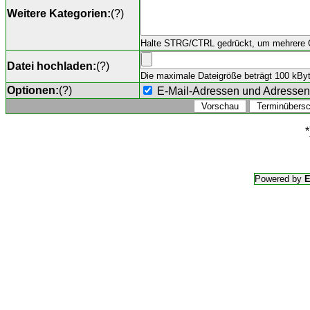
Weitere Kategorien:
(
?
)
Halte STRG/CTRL gedrückt, um mehrere O
Datei hochladen:
(
?
)
Die maximale Dateigröße beträgt 100 kByte,
Optionen:
(
?
)
E-Mail-Adressen und Adresse
*
Powered by
E