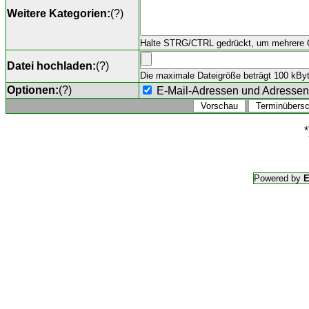
Weitere Kategorien:
(
?
)
Halte STRG/CTRL gedrückt, um mehrere O
Datei hochladen:
(
?
)
Die maximale Dateigröße beträgt 100 kByte,
Optionen:
(
?
)
E-Mail-Adressen und Adresse
*
Powered by
E