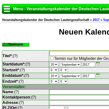
Menu - Veranstaltungskalender der Deutschen Laut
Veranstaltungskalender der Deutschen Lautengesellschaft »
2017
»
Sep
Neuen Kalend
Terminserie
Titel*:
(
?
)
Termin nur für Mitglieder der G
Startdatum*:
(
?
)
.
:
Startzeit*:
(
?
)
Enddatum*:
(
?
)
.
:
Endzeit*:
(
?
)
Veranstalter:
Name:
(
?
)
Kontaktperson:
(
?
)
Adresse:
(
?
)
PLZ/Ort:
(
?
)