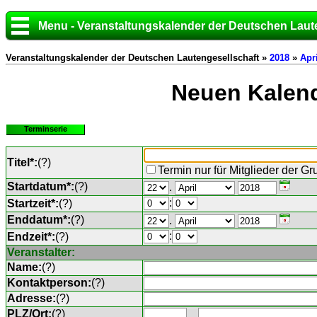
Menu - Veranstaltungskalender der Deutschen Laut
Veranstaltungskalender der Deutschen Lautengesellschaft »
2018
»
Apri
Neuen Kalend
Terminserie
Titel*:
(
?
)
Termin nur für Mitglieder der G
Startdatum*:
(
?
)
.
:
Startzeit*:
(
?
)
Enddatum*:
(
?
)
.
:
Endzeit*:
(
?
)
Veranstalter:
Name:
(
?
)
Kontaktperson:
(
?
)
Adresse:
(
?
)
PLZ/Ort:
(
?
)