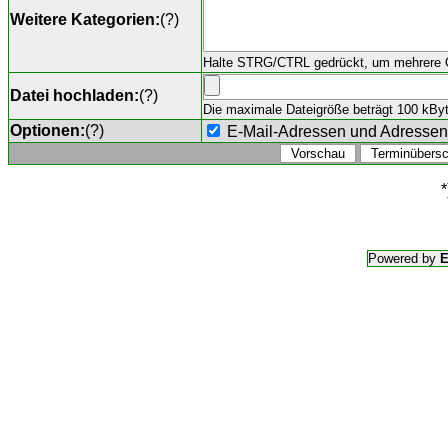
Weitere Kategorien:
(
?
)
Halte STRG/CTRL gedrückt, um mehrere O
Datei hochladen:
(
?
)
Die maximale Dateigröße beträgt 100 kByte,
Optionen:
(
?
)
E-Mail-Adressen und Adresse
*
Powered by
E