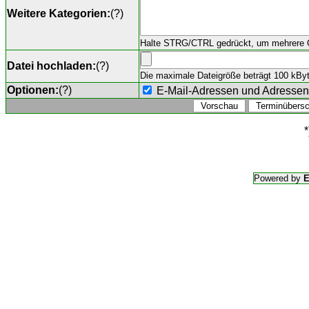
Weitere Kategorien:
(
?
)
Halte STRG/CTRL gedrückt, um mehrere O
Datei hochladen:
(
?
)
Die maximale Dateigröße beträgt 100 kByte,
Optionen:
(
?
)
E-Mail-Adressen und Adresse
*
Powered by
E