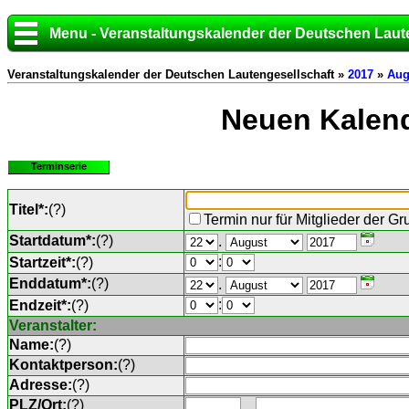
Menu - Veranstaltungskalender der Deutschen Laut
Veranstaltungskalender der Deutschen Lautengesellschaft »
2017
»
Aug
Neuen Kalend
Terminserie
Titel*:
(
?
)
Termin nur für Mitglieder der G
Startdatum*:
(
?
)
.
:
Startzeit*:
(
?
)
Enddatum*:
(
?
)
.
:
Endzeit*:
(
?
)
Veranstalter:
Name:
(
?
)
Kontaktperson:
(
?
)
Adresse:
(
?
)
PLZ/Ort:
(
?
)