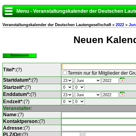
Menu - Veranstaltungskalender der Deutschen Laut
Veranstaltungskalender der Deutschen Lautengesellschaft »
2022
»
Jun
Neuen Kalend
Terminserie
Titel*:
(
?
)
Termin nur für Mitglieder der G
Startdatum*:
(
?
)
.
:
Startzeit*:
(
?
)
Enddatum*:
(
?
)
.
:
Endzeit*:
(
?
)
Veranstalter:
Name:
(
?
)
Kontaktperson:
(
?
)
Adresse:
(
?
)
PLZ/Ort:
(
?
)