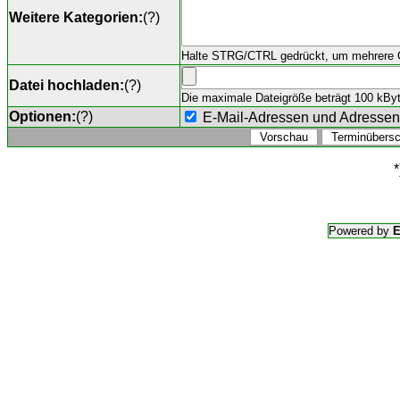
Weitere Kategorien:
(
?
)
Halte STRG/CTRL gedrückt, um mehrere O
Datei hochladen:
(
?
)
Die maximale Dateigröße beträgt 100 kByte,
Optionen:
(
?
)
E-Mail-Adressen und Adresse
*
Powered by
E