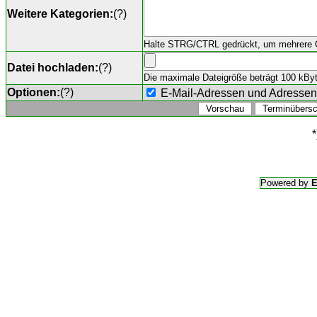
Weitere Kategorien:
(
?
)
Halte STRG/CTRL gedrückt, um mehrere O
Datei hochladen:
(
?
)
Die maximale Dateigröße beträgt 100 kByte,
Optionen:
(
?
)
E-Mail-Adressen und Adresse
*
Powered by
E