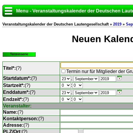
Menu - Veranstaltungskalender der Deutschen Laut
Veranstaltungskalender der Deutschen Lautengesellschaft »
2019
»
Sep
Neuen Kalend
Terminserie
Titel*:
(
?
)
Termin nur für Mitglieder der G
Startdatum*:
(
?
)
.
:
Startzeit*:
(
?
)
Enddatum*:
(
?
)
.
:
Endzeit*:
(
?
)
Veranstalter:
Name:
(
?
)
Kontaktperson:
(
?
)
Adresse:
(
?
)
PLZ/Ort:
(
?
)