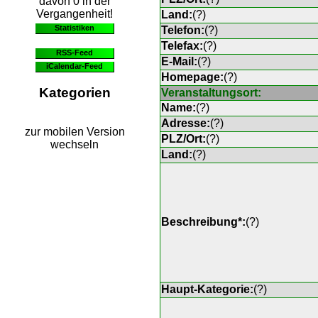
davon 0 in der
Vergangenheit!
Land:
(
?
)
Statistiken
Telefon:
(
?
)
Telefax:
(
?
)
RSS-Feed
E-Mail:
(
?
)
iCalendar-Feed
Homepage:
(
?
)
Kategorien
Veranstaltungsort:
Name:
(
?
)
Adresse:
(
?
)
zur mobilen Version
PLZ/Ort:
(
?
)
wechseln
Land:
(
?
)
Beschreibung*:
(
?
)
Haupt-Kategorie:
(
?
)