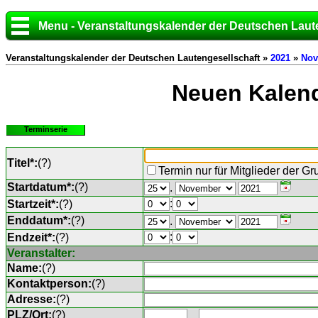
Menu - Veranstaltungskalender der Deutschen Laut
Veranstaltungskalender der Deutschen Lautengesellschaft »
2021
»
Nov
Neuen Kalend
Terminserie
Titel*:
(
?
)
Termin nur für Mitglieder der G
Startdatum*:
(
?
)
.
:
Startzeit*:
(
?
)
Enddatum*:
(
?
)
.
:
Endzeit*:
(
?
)
Veranstalter:
Name:
(
?
)
Kontaktperson:
(
?
)
Adresse:
(
?
)
PLZ/Ort:
(
?
)