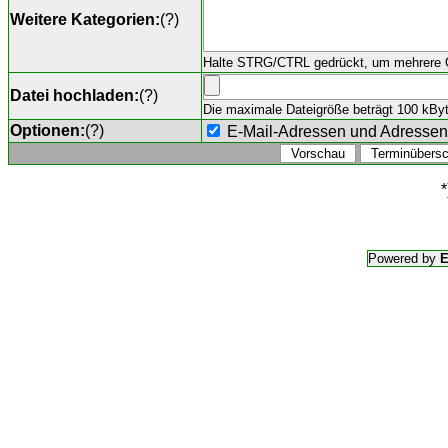
Weitere Kategorien:
(
?
)
Halte STRG/CTRL gedrückt, um mehrere O
Datei hochladen:
(
?
)
Die maximale Dateigröße beträgt 100 kByte,
Optionen:
(
?
)
E-Mail-Adressen und Adresse
*
Powered by
E