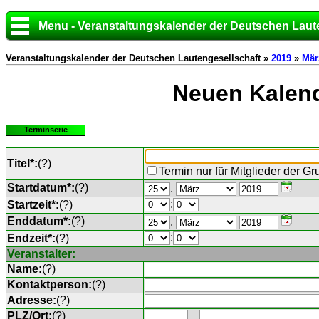
Menu - Veranstaltungskalender der Deutschen Laut
Veranstaltungskalender der Deutschen Lautengesellschaft »
2019
»
Mär
Neuen Kalend
Terminserie
Titel*:
(
?
)
Termin nur für Mitglieder der G
Startdatum*:
(
?
)
.
:
Startzeit*:
(
?
)
Enddatum*:
(
?
)
.
:
Endzeit*:
(
?
)
Veranstalter:
Name:
(
?
)
Kontaktperson:
(
?
)
Adresse:
(
?
)
PLZ/Ort:
(
?
)