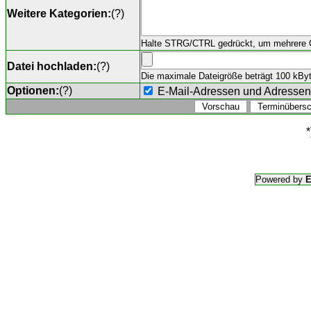
Weitere Kategorien:
(
?
)
Halte STRG/CTRL gedrückt, um mehrere O
Datei hochladen:
(
?
)
Die maximale Dateigröße beträgt 100 kByte,
Optionen:
(
?
)
E-Mail-Adressen und Adresse
*
Powered by
E