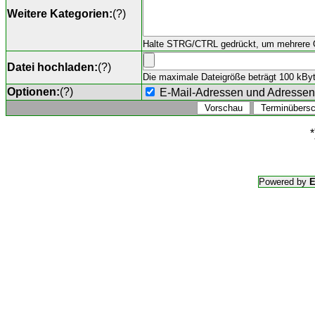
Weitere Kategorien:
(
?
)
Halte STRG/CTRL gedrückt, um mehrere O
Datei hochladen:
(
?
)
Die maximale Dateigröße beträgt 100 kByte,
Optionen:
(
?
)
E-Mail-Adressen und Adresse
*
Powered by
E