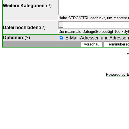
Weitere Kategorien:
(
?
)
Halte STRG/CTRL gedrückt, um mehrere O
Datei hochladen:
(
?
)
Die maximale Dateigröße beträgt 100 kByte,
Optionen:
(
?
)
E-Mail-Adressen und Adresse
*
Powered by
E