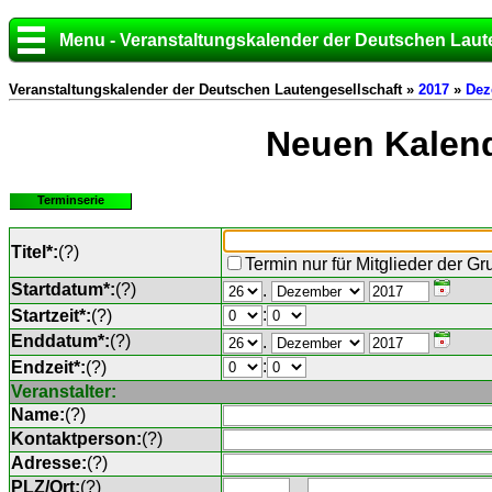
Menu - Veranstaltungskalender der Deutschen Laut
Veranstaltungskalender der Deutschen Lautengesellschaft »
2017
»
Dez
Neuen Kalend
Terminserie
Titel*:
(
?
)
Termin nur für Mitglieder der G
Startdatum*:
(
?
)
.
:
Startzeit*:
(
?
)
Enddatum*:
(
?
)
.
:
Endzeit*:
(
?
)
Veranstalter:
Name:
(
?
)
Kontaktperson:
(
?
)
Adresse:
(
?
)
PLZ/Ort:
(
?
)