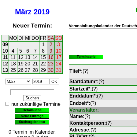
März
2019
Neuer Termin:
Veranstaltungskalender der Deutsch
MO
DI
MI
DO
FR
SA
SO
09
1
2
3
10
4
5
6
7
8
9
10
11
11
12
13
14
15
16
17
Terminserie
12
18
19
20
21
22
23
24
13
25
26
27
28
29
30
31
Titel*:
(
?
)
Startdatum*:
(
?
)
Startzeit*:
(
?
)
Enddatum*:
(
?
)
Endzeit*:
(
?
)
nur zukünftige Termine
Veranstalter:
Detailsuche
Name:
(
?
)
Neue Einträge
Suchergebnisse
Kontaktperson:
(
?
)
Adresse:
(
?
)
0 Termin im Kalender,
PLZ/Ort:
(
?
)