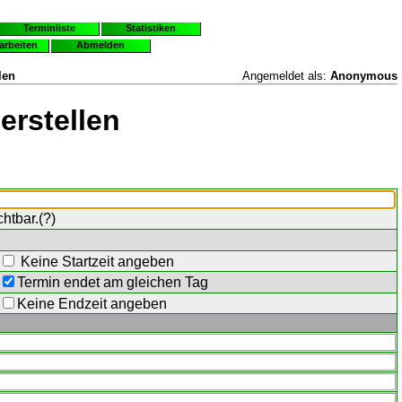
Terminliste
Statistiken
earbeiten
Abmelden
len
Angemeldet als:
Anonymous
erstellen
chtbar.(
?
)
Keine Startzeit angeben
Termin endet am gleichen Tag
Keine Endzeit angeben