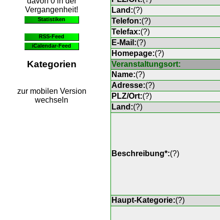
davon 0 in der
Vergangenheit!
Land:
(
?
)
Statistiken
Telefon:
(
?
)
Telefax:
(
?
)
RSS-Feed
E-Mail:
(
?
)
iCalendar-Feed
Homepage:
(
?
)
Kategorien
Veranstaltungsort:
Name:
(
?
)
Adresse:
(
?
)
zur mobilen Version
PLZ/Ort:
(
?
)
wechseln
Land:
(
?
)
Beschreibung*:
(
?
)
Haupt-Kategorie:
(
?
)