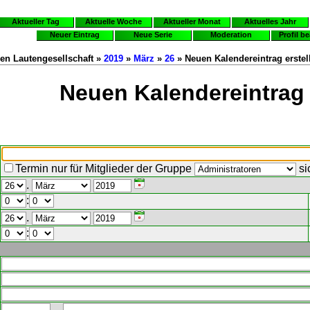
Aktueller Tag
Aktuelle Woche
Aktueller Monat
Aktuelles Jahr
Neuer Eintrag
Neue Serie
Moderation
Profil b
en Lautengesellschaft »
2019
»
März
»
26
» Neuen Kalendereintrag erstel
Neuen Kalendereintrag 
Termin nur für Mitglieder der Gruppe
si
.
:
.
: