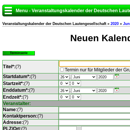
Menu - Veranstaltungskalender der Deutschen Laut
Veranstaltungskalender der Deutschen Lautengesellschaft »
2020
»
Jun
Neuen Kalend
Terminserie
Titel*:
(
?
)
Termin nur für Mitglieder der G
Startdatum*:
(
?
)
.
:
Startzeit*:
(
?
)
Enddatum*:
(
?
)
.
:
Endzeit*:
(
?
)
Veranstalter:
Name:
(
?
)
Kontaktperson:
(
?
)
Adresse:
(
?
)
PLZ/Ort:
(
?
)