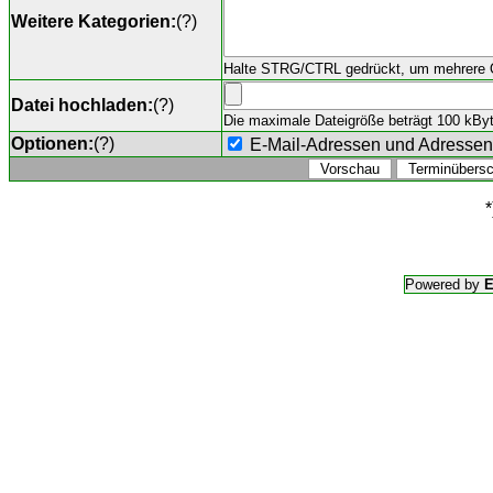
Weitere Kategorien:
(
?
)
Halte STRG/CTRL gedrückt, um mehrere O
Datei hochladen:
(
?
)
Die maximale Dateigröße beträgt 100 kByte,
Optionen:
(
?
)
E-Mail-Adressen und Adresse
*
Powered by
E