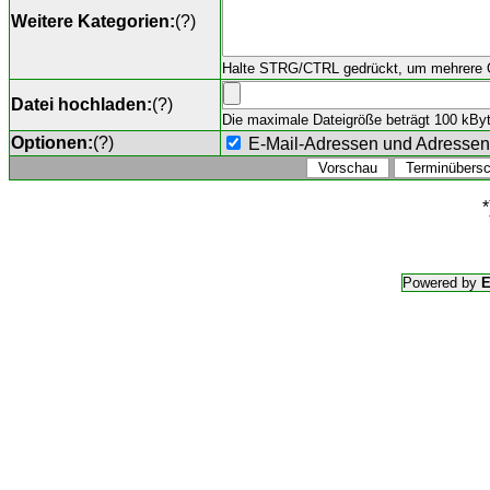
Weitere Kategorien:
(
?
)
Halte STRG/CTRL gedrückt, um mehrere O
Datei hochladen:
(
?
)
Die maximale Dateigröße beträgt 100 kByte,
Optionen:
(
?
)
E-Mail-Adressen und Adresse
*
Powered by
E