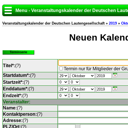
Menu - Veranstaltungskalender der Deutschen Laut
Veranstaltungskalender der Deutschen Lautengesellschaft »
2019
»
Okt
Neuen Kalend
Terminserie
Titel*:
(
?
)
Termin nur für Mitglieder der G
Startdatum*:
(
?
)
.
:
Startzeit*:
(
?
)
Enddatum*:
(
?
)
.
:
Endzeit*:
(
?
)
Veranstalter:
Name:
(
?
)
Kontaktperson:
(
?
)
Adresse:
(
?
)
PLZ/Ort:
(
?
)