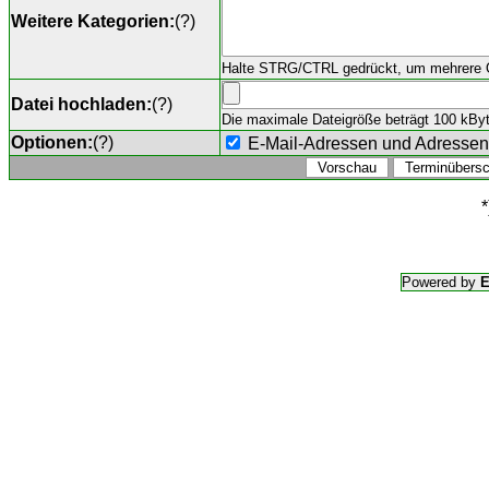
Weitere Kategorien:
(
?
)
Halte STRG/CTRL gedrückt, um mehrere O
Datei hochladen:
(
?
)
Die maximale Dateigröße beträgt 100 kByte,
Optionen:
(
?
)
E-Mail-Adressen und Adresse
*
Powered by
E