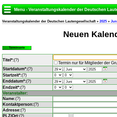
Menu - Veranstaltungskalender der Deutschen Laut
Veranstaltungskalender der Deutschen Lautengesellschaft »
2025
»
Jun
Neuen Kalend
Terminserie
Titel*:
(
?
)
Termin nur für Mitglieder der G
Startdatum*:
(
?
)
.
:
Startzeit*:
(
?
)
Enddatum*:
(
?
)
.
:
Endzeit*:
(
?
)
Veranstalter:
Name:
(
?
)
Kontaktperson:
(
?
)
Adresse:
(
?
)
PLZ/Ort:
(
?
)