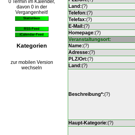
0 Termin im Kalender,
Land:
(
?
)
davon 0 in der
Vergangenheit!
Telefon:
(
?
)
Statistiken
Telefax:
(
?
)
E-Mail:
(
?
)
RSS-Feed
Homepage:
(
?
)
iCalendar-Feed
Veranstaltungsort:
Kategorien
Name:
(
?
)
Adresse:
(
?
)
PLZ/Ort:
(
?
)
zur mobilen Version
Land:
(
?
)
wechseln
Beschreibung*:
(
?
)
Haupt-Kategorie:
(
?
)