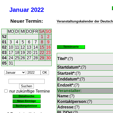
Januar
2022
Neuer Termin:
Veranstaltungskalender der Deutsch
MO
DI
MI
DO
FR
SA
SO
52
1
2
01
3
4
5
6
7
8
9
02
10
11
12
13
14
15
16
Terminserie
03
17
18
19
20
21
22
23
04
24
25
26
27
28
29
30
Titel*:
(
?
)
05
31
Startdatum*:
(
?
)
Startzeit*:
(
?
)
Enddatum*:
(
?
)
Endzeit*:
(
?
)
Veranstalter:
nur zukünftige Termine
Name:
(
?
)
Detailsuche
Neue Einträge
Kontaktperson:
(
?
)
Suchergebnisse
Adresse:
(
?
)
PLZ/Ort:
(
?
)