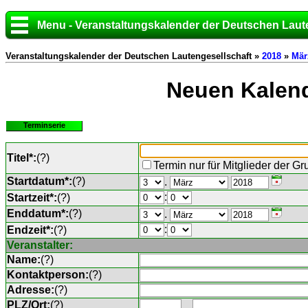
Menu - Veranstaltungskalender der Deutschen Laut
Veranstaltungskalender der Deutschen Lautengesellschaft »
2018
»
Mär
Neuen Kalend
Terminserie
Titel*:
(
?
)
Termin nur für Mitglieder der G
Startdatum*:
(
?
)
.
:
Startzeit*:
(
?
)
Enddatum*:
(
?
)
.
:
Endzeit*:
(
?
)
Veranstalter:
Name:
(
?
)
Kontaktperson:
(
?
)
Adresse:
(
?
)
PLZ/Ort:
(
?
)