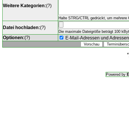
Weitere Kategorien:
(
?
)
Halte STRG/CTRL gedrückt, um mehrere O
Datei hochladen:
(
?
)
Die maximale Dateigröße beträgt 100 kByte,
Optionen:
(
?
)
E-Mail-Adressen und Adresse
*
Powered by
E