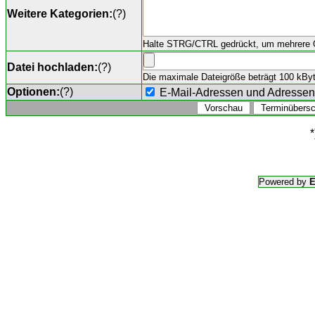
Weitere Kategorien:
(
?
)
Halte STRG/CTRL gedrückt, um mehrere O
Datei hochladen:
(
?
)
Die maximale Dateigröße beträgt 100 kByte,
Optionen:
(
?
)
E-Mail-Adressen und Adresse
*
Powered by
E