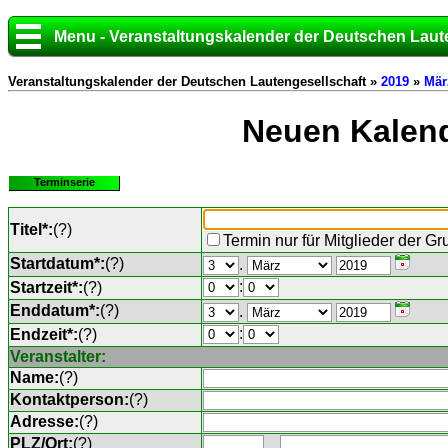
Menu - Veranstaltungskalender der Deutschen Laut
Veranstaltungskalender der Deutschen Lautengesellschaft »
2019
»
Mär
Neuen Kalend
Terminserie
Titel*:
(
?
)
Termin nur für Mitglieder der G
Startdatum*:
(
?
)
.
:
Startzeit*:
(
?
)
Enddatum*:
(
?
)
.
:
Endzeit*:
(
?
)
Veranstalter:
Name:
(
?
)
Kontaktperson:
(
?
)
Adresse:
(
?
)
PLZ/Ort:
(
?
)