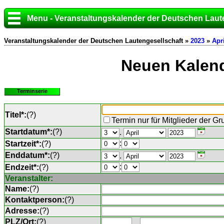
Menu - Veranstaltungskalender der Deutschen Laut
Veranstaltungskalender der Deutschen Lautengesellschaft »
2023
»
Apri
Neuen Kalend
Terminserie
Titel*:
(
?
)
Termin nur für Mitglieder der G
Startdatum*:
(
?
)
.
:
Startzeit*:
(
?
)
Enddatum*:
(
?
)
.
:
Endzeit*:
(
?
)
Veranstalter:
Name:
(
?
)
Kontaktperson:
(
?
)
Adresse:
(
?
)
PLZ/Ort:
(
?
)