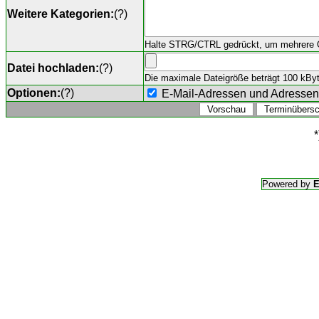
Weitere Kategorien:
(
?
)
Halte STRG/CTRL gedrückt, um mehrere O
Datei hochladen:
(
?
)
Die maximale Dateigröße beträgt 100 kByte,
Optionen:
(
?
)
E-Mail-Adressen und Adresse
*
Powered by
E