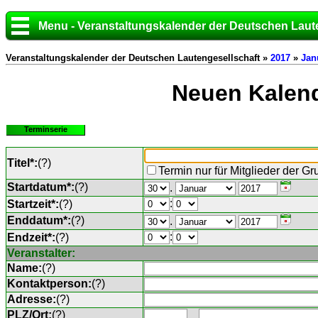
Menu - Veranstaltungskalender der Deutschen Laut
Veranstaltungskalender der Deutschen Lautengesellschaft »
2017
»
Jan
Neuen Kalend
Terminserie
Titel*:
(
?
)
Termin nur für Mitglieder der G
Startdatum*:
(
?
)
.
:
Startzeit*:
(
?
)
Enddatum*:
(
?
)
.
:
Endzeit*:
(
?
)
Veranstalter:
Name:
(
?
)
Kontaktperson:
(
?
)
Adresse:
(
?
)
PLZ/Ort:
(
?
)