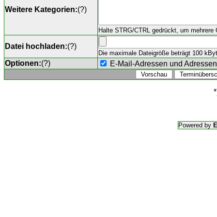
Weitere Kategorien:
(
?
)
Halte STRG/CTRL gedrückt, um mehrere O
Datei hochladen:
(
?
)
Die maximale Dateigröße beträgt 100 kByte,
Optionen:
(
?
)
E-Mail-Adressen und Adresse
*
Powered by
E