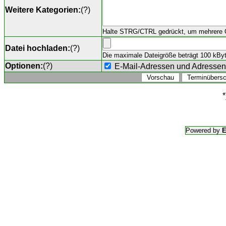
Weitere Kategorien:
(
?
)
Halte STRG/CTRL gedrückt, um mehrere O
Datei hochladen:
(
?
)
Die maximale Dateigröße beträgt 100 kByte,
Optionen:
(
?
)
E-Mail-Adressen und Adresse
*
Powered by
E