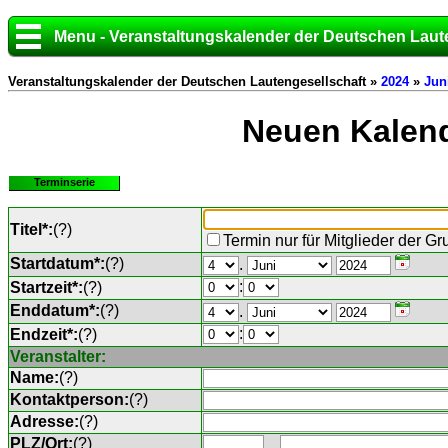
Menu - Veranstaltungskalender der Deutschen Laut
Veranstaltungskalender der Deutschen Lautengesellschaft »
2024
»
Jun
Neuen Kalend
Terminserie
Titel*:
(
?
)
Termin nur für Mitglieder der G
Startdatum*:
(
?
)
.
:
Startzeit*:
(
?
)
Enddatum*:
(
?
)
.
:
Endzeit*:
(
?
)
Veranstalter:
Name:
(
?
)
Kontaktperson:
(
?
)
Adresse:
(
?
)
PLZ/Ort:
(
?
)