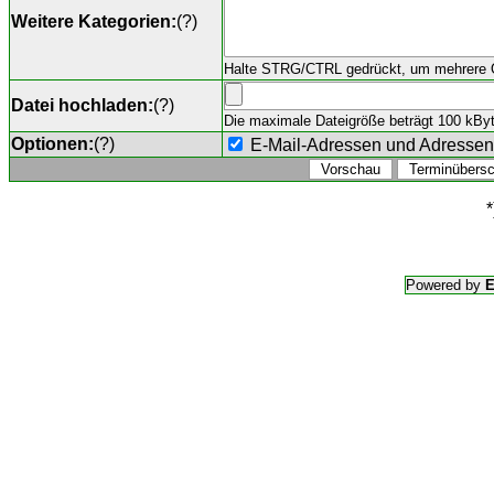
Weitere Kategorien:
(
?
)
Halte STRG/CTRL gedrückt, um mehrere O
Datei hochladen:
(
?
)
Die maximale Dateigröße beträgt 100 kByte,
Optionen:
(
?
)
E-Mail-Adressen und Adresse
*
Powered by
E