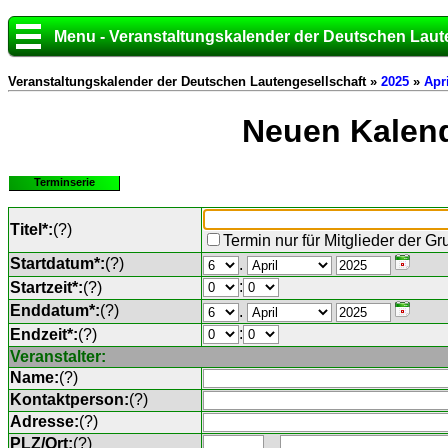
Menu - Veranstaltungskalender der Deutschen Laut
Veranstaltungskalender der Deutschen Lautengesellschaft »
2025
»
Apri
Neuen Kalend
Terminserie
Titel*:
(
?
)
Termin nur für Mitglieder der G
Startdatum*:
(
?
)
.
:
Startzeit*:
(
?
)
Enddatum*:
(
?
)
.
:
Endzeit*:
(
?
)
Veranstalter:
Name:
(
?
)
Kontaktperson:
(
?
)
Adresse:
(
?
)
PLZ/Ort:
(
?
)