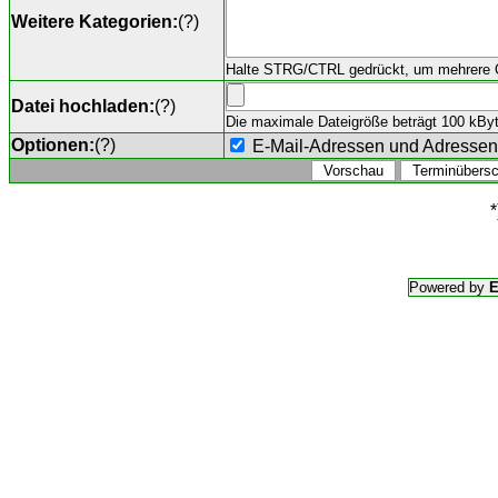
Weitere Kategorien:
(
?
)
Halte STRG/CTRL gedrückt, um mehrere O
Datei hochladen:
(
?
)
Die maximale Dateigröße beträgt 100 kByte,
Optionen:
(
?
)
E-Mail-Adressen und Adresse
*
Powered by
E