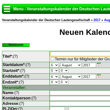
Menu - Veranstaltungskalender der Deutschen Laut
Veranstaltungskalender der Deutschen Lautengesellschaft »
2017
»
Aug
Neuen Kalend
Terminserie
Titel*:
(
?
)
Termin nur für Mitglieder der G
Startdatum*:
(
?
)
.
:
Startzeit*:
(
?
)
Enddatum*:
(
?
)
.
:
Endzeit*:
(
?
)
Veranstalter:
Name:
(
?
)
Kontaktperson:
(
?
)
Adresse:
(
?
)
PLZ/Ort:
(
?
)